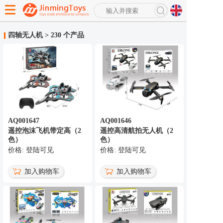
搜
索
四轴无人机
>
230 个产品
高级搜索
AQ001647
AQ001646
遥控泡沫飞机带定高（2
遥控高清航拍无人机（2
色）
色）
价格: 登陆可见
价格: 登陆可见
加入购物车
加入购物车