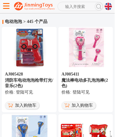
搜
索
电动泡泡
>
445 个产品
高级搜索
AJ005428
AJ005411
消防车电动泡泡枪带灯光/
魔法棒电动多孔泡泡棒(2
音乐(2色)
色)
价格: 登陆可见
价格: 登陆可见
加入购物车
加入购物车