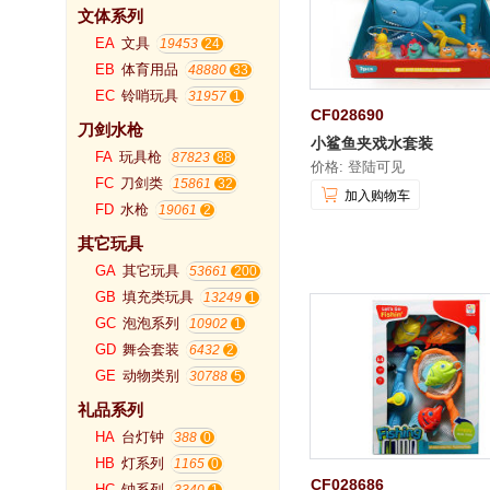
文体系列
EA
文具
19453
EB
体育用品
48880
EC
铃哨玩具
31957
CF028690
刀剑水枪
小鲨鱼夹戏水套装
FA
玩具枪
87823
价格: 登陆可见
FC
刀剑类
15861
加入购物车
FD
水枪
19061
其它玩具
GA
其它玩具
53661
GB
填充类玩具
13249
GC
泡泡系列
10902
GD
舞会套装
6432
GE
动物类别
30788
礼品系列
HA
台灯钟
388
HB
灯系列
1165
CF028686
HC
钟系列