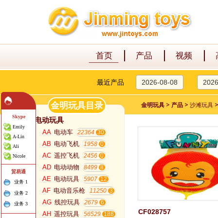
首页
产品
视频
最近产品
2026-08-08
2026
金明玩具目录
>
>
金明玩具
产品
沙滩玩具
Skype
电动玩具
Emily
AA
电动车
22364
A-Lin
AB
电动飞机
1958
Ali
AC
遥控飞机
2456
Nicole
AD
电动动物
8499
贸易通
AE
电动玩具
5907
业务 1
AF
电动音乐枪
11250
业务 2
AG
线控玩具
2679
业务 3
CF028757
AH
遥控玩具
56529