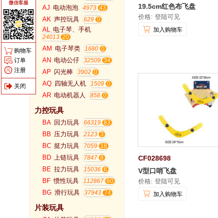
微信客服
19.5cm红色布飞盘
AJ
电动泡泡
4973
价格: 登陆可见
AK
声控玩具
629
AL
电子琴、手机
加入购物车
24013
AM
电子琴类
1680
购物车
AN
电动公仔
订单
32509
注册
AP
闪光棒
3902
AQ
四轴无人机
1509
关闭
AR
电动机器人
858
力控玩具
BA
回力玩具
66319
BB
压力玩具
2123
BC
挺力玩具
7059
BD
上链玩具
CF028698
7847
BE
拉力玩具
15036
V型口哨飞盘
BF
惯性玩具
价格: 登陆可见
112867
BG
滑行玩具
37943
加入购物车
片装玩具