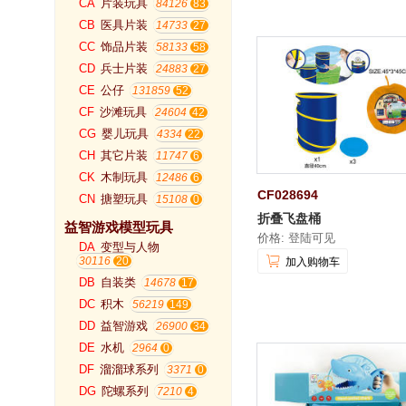
CA
片装玩具
84126
CB
医具片装
14733
CC
饰品片装
58133
CD
兵士片装
24883
CE
公仔
131859
CF
沙滩玩具
24604
CG
婴儿玩具
4334
CH
其它片装
11747
CK
木制玩具
12486
CF028694
CN
搪塑玩具
15108
折叠飞盘桶
益智游戏模型玩具
价格: 登陆可见
DA
变型与人物
30116
加入购物车
DB
自装类
14678
DC
积木
56219
DD
益智游戏
26900
DE
水机
2964
DF
溜溜球系列
3371
DG
陀螺系列
7210