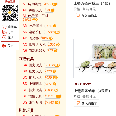
微信客服
上链万圣南瓜王（4款）
AJ
电动泡泡
4973
价格: 登陆可见
AK
声控玩具
629
AL
电子琴、手机
加入购物车
24013
AM
电子琴类
1680
购物车
AN
电动公仔
订单
32509
注册
AP
闪光棒
3902
AQ
四轴无人机
1509
关闭
AR
电动机器人
858
力控玩具
BA
回力玩具
66319
BB
压力玩具
2123
BC
挺力玩具
7059
BD
上链玩具
BD010532
7847
BE
拉力玩具
15036
上链发条蝽象（3只庄）
BF
惯性玩具
价格: 登陆可见
112867
BG
滑行玩具
37943
加入购物车
片装玩具