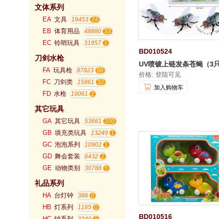
文体系列
EA
文具
19453
EB
体育用品
48880
EC
铃哨玩具
31957
BD010524
刀剑水枪
UV喷镀上链发条苍蝇（3
FA
玩具枪
87823
价格: 登陆可见
FC
刀剑类
15861
加入购物车
FD
水枪
19061
其它玩具
GA
其它玩具
53661
GB
填充类玩具
13249
GC
泡泡系列
10902
GD
舞会套装
6432
GE
动物类别
30788
礼品系列
HA
台灯钟
388
HB
灯系列
1165
BD010516
HC
钟系列