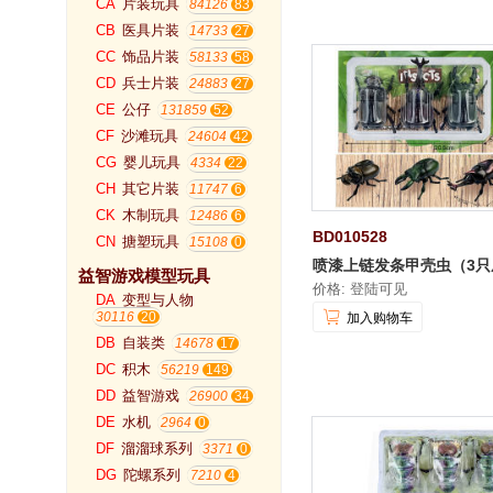
CA
片装玩具
84126
CB
医具片装
14733
CC
饰品片装
58133
CD
兵士片装
24883
CE
公仔
131859
CF
沙滩玩具
24604
CG
婴儿玩具
4334
CH
其它片装
11747
CK
木制玩具
12486
BD010528
CN
搪塑玩具
15108
喷漆上链发条甲壳虫（3只
益智游戏模型玩具
价格: 登陆可见
DA
变型与人物
30116
加入购物车
DB
自装类
14678
DC
积木
56219
DD
益智游戏
26900
DE
水机
2964
DF
溜溜球系列
3371
DG
陀螺系列
7210