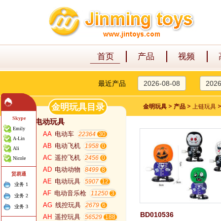
首页
产品
视频
最近产品
2026-08-08
2026
金明玩具目录
>
>
金明玩具
产品
上链玩具
Skype
电动玩具
Emily
AA
电动车
22364
A-Lin
AB
电动飞机
1958
Ali
AC
遥控飞机
2456
Nicole
AD
电动动物
8499
贸易通
AE
电动玩具
5907
业务 1
AF
电动音乐枪
11250
业务 2
AG
线控玩具
2679
业务 3
BD010536
AH
遥控玩具
56529