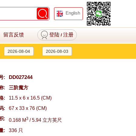
English
留言反馈
登陆
注册
/
2026-08-04
2026-08-03
DD027244
号:
称:
三阶魔方
格:
11.5 x 6 x 16.5 (CM)
码:
67 x 33 x 76 (CM)
积:
3
0.168 M
/ 5.94 立方英尺
量:
336 只