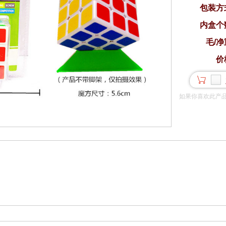
包装方
内盒个
毛/净
价
如果你喜欢此产